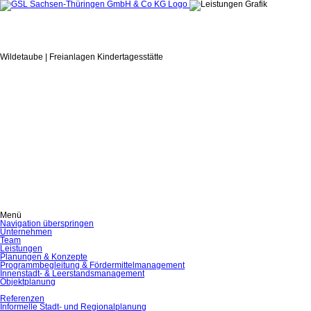
Wildetaube | Freianlagen Kindertagesstätte
Menü
Navigation überspringen
Unternehmen
Team
Leistungen
Planungen & Konzepte
Programmbegleitung & Fördermittelmanagement
Innenstadt- & Leerstandsmanagement
Objektplanung
Referenzen
Informelle Stadt- und Regionalplanung