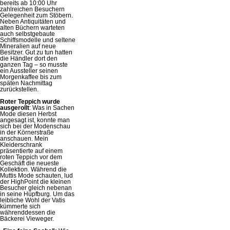
bereits ab 10:00 Uhr
zahlreichen Besuchern
Gelegenheit zum Stöbern.
Neben Antiquitäten und
alten Büchern warteten
auch selbstgebaute
Schiffsmodelle und seltene
Mineralien auf neue
Besitzer. Gut zu tun hatten
die Händler dort den
ganzen Tag – so musste
ein Aussteller seinen
Morgenkaffee bis zum
späten Nachmittag
zurückstellen.
Roter Teppich wurde
ausgerollt
: Was in Sachen
Mode diesen Herbst
angesagt ist, konnte man
sich bei der Modenschau
in der Körnerstraße
anschauen. Mein
Kleiderschrank
präsentierte auf einem
roten Teppich vor dem
Geschäft die neueste
Kollektion. Während die
Muttis Mode schauten, lud
der HighPoint die kleinen
Besucher gleich nebenan
in seine Hüpfburg. Um das
leibliche Wohl der Vatis
kümmerte sich
währenddessen die
Bäckerei Vieweger.