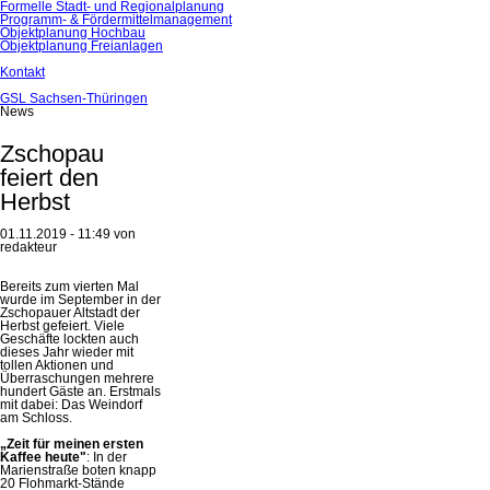
Formelle Stadt- und Regionalplanung
Programm- & Fördermittelmanagement
Objektplanung Hochbau
Objektplanung Freianlagen
Kontakt
GSL Sachsen-Thüringen
News
Zschopau
feiert den
Herbst
01.11.2019 - 11:49
von
redakteur
Bereits zum vierten Mal
wurde im September in der
Zschopauer Altstadt der
Herbst gefeiert. Viele
Geschäfte lockten auch
dieses Jahr wieder mit
tollen Aktionen und
Überraschungen mehrere
hundert Gäste an. Erstmals
mit dabei: Das Weindorf
am Schloss.
„Zeit für meinen ersten
Kaffee heute"
: In der
Marienstraße boten knapp
20 Flohmarkt-Stände