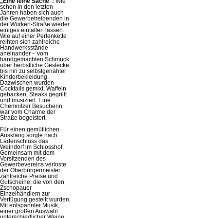
„Eine feine Sache":
Wie
schon in den letzten
Jahren haben sich auch
die Gewerbetreibenden in
der Würkert-Straße wieder
einiges einfallen lassen.
Wie auf einer Perlenkette
reihten sich zahlreiche
Handwerksstände
aneinander – vom
handgemachten Schmuck
über herbstliche Gestecke
bis hin zu selbstgenähter
Kinderbekleidung.
Dazwischen wurden
Cocktails gemixt, Waffeln
gebacken, Steaks gegrillt
und musiziert. Eine
Chemnitzer Besucherin
war vom Charme der
Straße begeistert.
Für einen gemütlichen
Ausklang sorgte nach
Ladenschluss das
Weindorf im Schlosshof.
Gemeinsam mit dem
Vorsitzenden des
Gewerbevereins verloste
der Oberbürgermeister
zahlreiche Preise und
Gutscheine, die von den
Zschopauer
Einzelhändlern zur
Verfügung gestellt wurden.
Mit entspannter Musik,
einer großen Auswahl
unterschiedlicher Weine