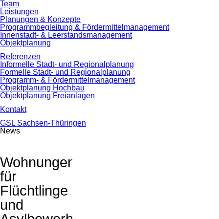
überspringen
Team
Leistungen
Planungen & Konzepte
Programmbegleitung & Fördermittelmanagement
Innenstadt- & Leerstandsmanagement
Objektplanung
Referenzen
Informelle Stadt- und Regionalplanung
Formelle Stadt- und Regionalplanung
Programm- & Fördermittelmanagement
Objektplanung Hochbau
Objektplanung Freianlagen
Kontakt
GSL Sachsen-Thüringen
News
Wohnungen
für
Flüchtlinge
und
Asylbewerber