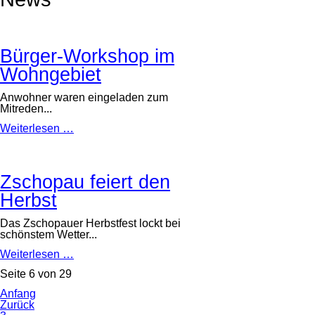
Bürger-Workshop im
Wohngebiet
Anwohner waren eingeladen zum
Mitreden...
Bürger-
Weiterlesen …
Workshop
im
Wohngebiet
Zschopau feiert den
Herbst
Das Zschopauer Herbstfest lockt bei
schönstem Wetter...
Zschopau
Weiterlesen …
feiert
Seite 6 von 29
den
Herbst
Anfang
Zurück