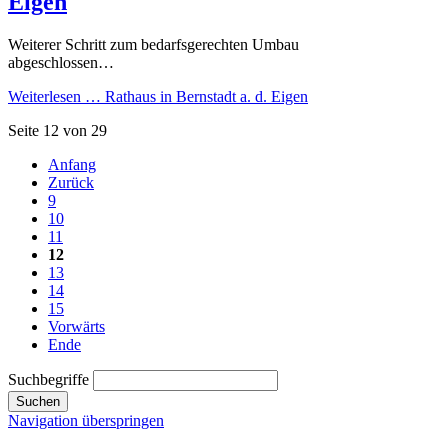
Eigen
Weiterer Schritt zum bedarfsgerechten Umbau
abgeschlossen…
Weiterlesen …
Rathaus in Bernstadt a. d. Eigen
Seite 12 von 29
Anfang
Zurück
9
10
11
12
13
14
15
Vorwärts
Ende
Suchbegriffe
Suchen
Navigation überspringen