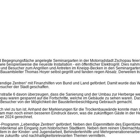
 Begegnungsfläche angelegte Seminargarten in der Motorradstadt Zschopau feierli
beispielsweise die neueste Installation - ein öffentlicher Elektrogrill. Dies nah
und Besucher zum Angrillen und Antreten im Kneipp-Becken in den Seminargarte
 Bauamtsleiter Thomas Hoyer selbst gegrillt und fanden regen Absatz. Derweilen tr
endige Zentren“ mit Finanzhilfen von Bund und Land gefördert. Damit wurde das 
sucher der Stadt geschaffen.
enstraße 6 davon überzeugen, dass die Sanierung und der Umbau zur Herberge wei
opau waren gespannt auf die Fortschritte, welche im Gebäude zu sehen waren. Das
Besucher von der Möglichkeit der Baustellenbesichtigung Gebrauch gemacht.
ch viel zu tun ist. Anhand der Markierungen für die Trockenbauwände konnte man si
am man noch einen besseren Eindruck davon, was die zukünftigen Gäste in der Her
ber 2024 gerechnet.
rogramm „Lebendige Zentren“ gefördert. Neben den Eigenmitteln des Eigentümers 
zeldenkmal am Eingang zum historischen Stadtkern. Neben dem reinen Übernachtu
lem in der Kinder- und Jugendarbeit, Behindertenhilfe und Mehrgenerationenarbeit
ie zukunfts- und nachhaltigkeitsrelevanten Themen vermitteln.