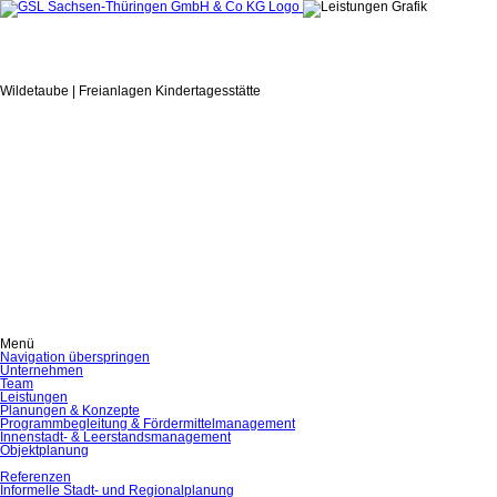
Wildetaube | Freianlagen Kindertagesstätte
Menü
Navigation überspringen
Unternehmen
Team
Leistungen
Planungen & Konzepte
Programmbegleitung & Fördermittelmanagement
Innenstadt- & Leerstandsmanagement
Objektplanung
Referenzen
Informelle Stadt- und Regionalplanung