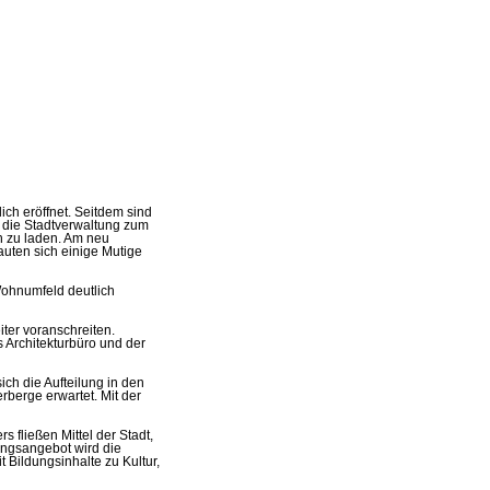
ch eröffnet. Seitdem sind
m die Stadtverwaltung zum
n zu laden. Am neu
auten sich einige Mutige
Wohnumfeld deutlich
ter voranschreiten.
 Architekturbüro und der
ch die Aufteilung in den
berge erwartet. Mit der
fließen Mittel der Stadt,
ngsangebot wird die
 Bildungsinhalte zu Kultur,